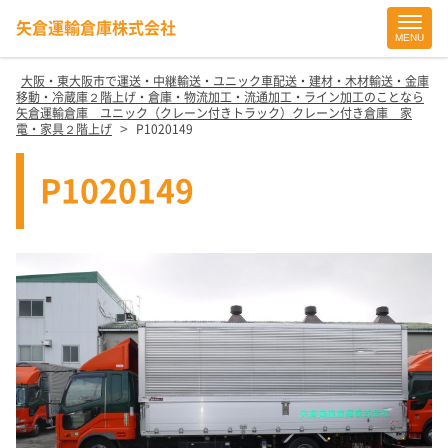
矢倉運輸倉庫株式会社
MENU
Site
Footer
大阪・東大阪市で運送・中継輸送・ユニック車配送・建材・木材輸送・金庫
移動・冷蔵庫２階上げ・倉庫・物流加工・流通加工・ライン加工のことなら
矢倉運輸倉庫 ユニック（クレーン付きトラック）クレーン付き倉庫 家
>
電・家具２階上げ
P1020149
P1020149