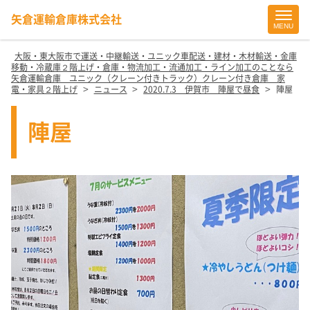
矢倉運輸倉庫株式会社
MENU
Site
Footer
大阪・東大阪市で運送・中継輸送・ユニック車配送・建材・木材輸送・金庫
移動・冷蔵庫２階上げ・倉庫・物流加工・流通加工・ライン加工のことなら
矢倉運輸倉庫 ユニック（クレーン付きトラック）クレーン付き倉庫 家
>
>
>
電・家具２階上げ
ニュース
2020.7.3 伊賀市 陣屋で昼食
陣屋
陣屋