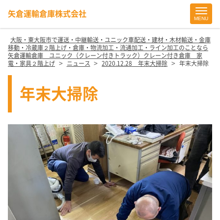
矢倉運輸倉庫株式会社
MENU
Site
Footer
大阪・東大阪市で運送・中継輸送・ユニック車配送・建材・木材輸送・金庫
移動・冷蔵庫２階上げ・倉庫・物流加工・流通加工・ライン加工のことなら
矢倉運輸倉庫 ユニック（クレーン付きトラック）クレーン付き倉庫 家
>
>
>
電・家具２階上げ
ニュース
2020.12.28 年末大掃除
年末大掃除
年末大掃除