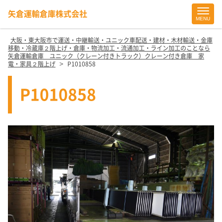
矢倉運輸倉庫株式会社
MENU
Site
Footer
大阪・東大阪市で運送・中継輸送・ユニック車配送・建材・木材輸送・金庫
移動・冷蔵庫２階上げ・倉庫・物流加工・流通加工・ライン加工のことなら
矢倉運輸倉庫 ユニック（クレーン付きトラック）クレーン付き倉庫 家
>
電・家具２階上げ
P1010858
P1010858