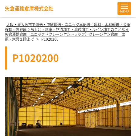
矢倉運輸倉庫株式会社
MENU
Site
Footer
大阪・東大阪市で運送・中継輸送・ユニック車配送・建材・木材輸送・金庫
移動・冷蔵庫２階上げ・倉庫・物流加工・流通加工・ライン加工のことなら
矢倉運輸倉庫 ユニック（クレーン付きトラック）クレーン付き倉庫 家
>
電・家具２階上げ
P1020200
P1020200