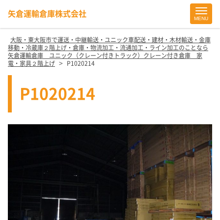
矢倉運輸倉庫株式会社
MENU
Site
Footer
大阪・東大阪市で運送・中継輸送・ユニック車配送・建材・木材輸送・金庫
移動・冷蔵庫２階上げ・倉庫・物流加工・流通加工・ライン加工のことなら
矢倉運輸倉庫 ユニック（クレーン付きトラック）クレーン付き倉庫 家
>
電・家具２階上げ
P1020214
P1020214