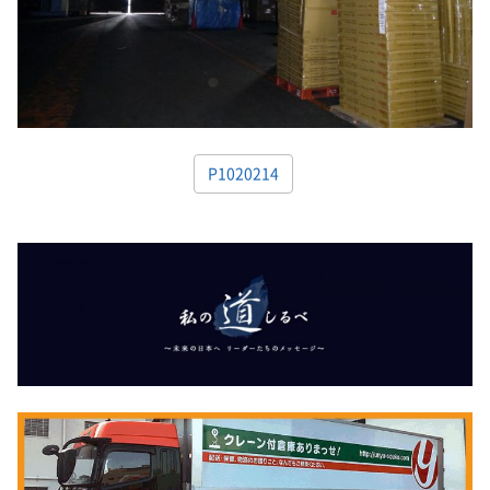
P1020214