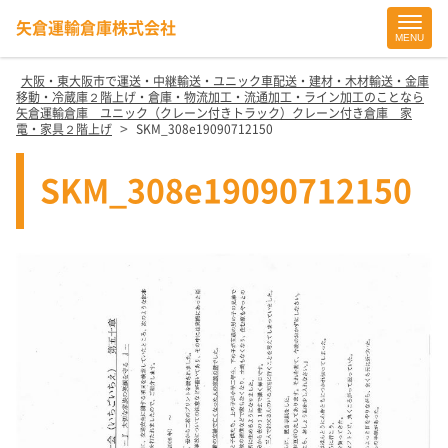
矢倉運輸倉庫株式会社
MENU
Site
Footer
大阪・東大阪市で運送・中継輸送・ユニック車配送・建材・木材輸送・金庫
移動・冷蔵庫２階上げ・倉庫・物流加工・流通加工・ライン加工のことなら
矢倉運輸倉庫 ユニック（クレーン付きトラック）クレーン付き倉庫 家
>
電・家具２階上げ
SKM_308e19090712150
SKM_308e19090712150